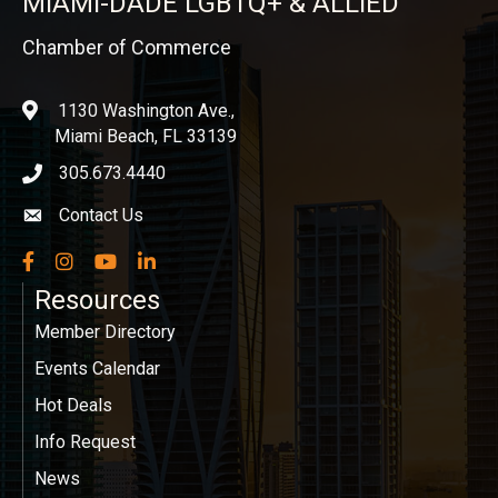
MIAMI-DADE LGBTQ+ & ALLIED
Chamber of Commerce
1130 Washington Ave.,
location
Miami Beach, FL 33139
305.673.4440
phone icon
Contact Us
Envelope icon
Facebook
Instagram
YouTube
LinkedIn
Resources
Member Directory
Events Calendar
Hot Deals
Info Request
News